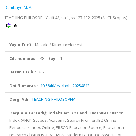
Dombaycı M. A.
TEACHING PHILOSOPHY, cilt.48, sa.1, ss.127-132, 2025 (AHCI, Scopus)
Yayın Türü:
Makale / Kitap İncelemesi
Cilt numarası:
48
Sayı:
1
Basım Tarihi:
2025
Doi Numarası:
10.5840/teachphil20254813
Dergi Adı:
TEACHING PHILOSOPHY
Derginin Tarandığı İndeksler:
Arts and Humanities Citation
Index (AHCI), Scopus, Academic Search Premier, IBZ Online,
Periodicals Index Online, EBSCO Education Source, Educational
research abstracts (ERA), MLA - Modern Language Association