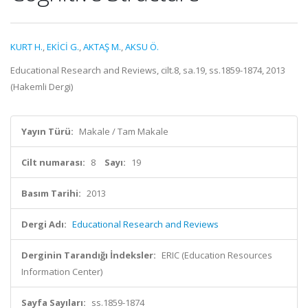
KURT H.
,
EKİCİ G.
,
AKTAŞ M.
,
AKSU Ö.
Educational Research and Reviews, cilt.8, sa.19, ss.1859-1874, 2013
(Hakemli Dergi)
Yayın Türü:
Makale / Tam Makale
Cilt numarası:
8
Sayı:
19
Basım Tarihi:
2013
Dergi Adı:
Educational Research and Reviews
Derginin Tarandığı İndeksler:
ERIC (Education Resources
Information Center)
Sayfa Sayıları:
ss.1859-1874