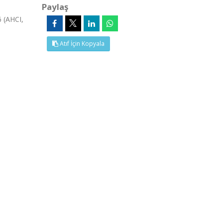
Paylaş
 (AHCI,
Atıf İçin Kopyala