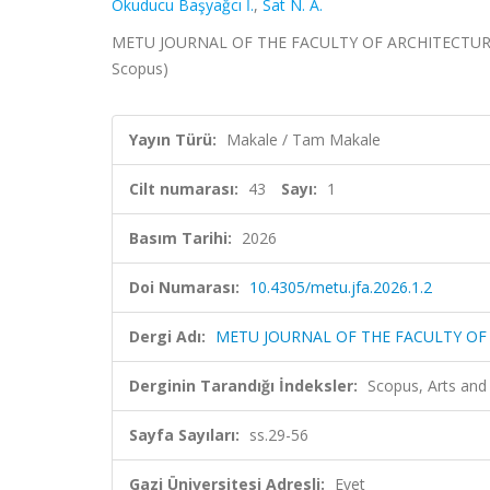
Okuducu Başyağcı İ.
,
Sat N. A.
METU JOURNAL OF THE FACULTY OF ARCHITECTURE = O
Scopus)
Yayın Türü:
Makale / Tam Makale
Cilt numarası:
43
Sayı:
1
Basım Tarihi:
2026
Doi Numarası:
10.4305/metu.jfa.2026.1.2
Dergi Adı:
METU JOURNAL OF THE FACULTY OF 
Derginin Tarandığı İndeksler:
Scopus, Arts and 
Sayfa Sayıları:
ss.29-56
Gazi Üniversitesi Adresli:
Evet