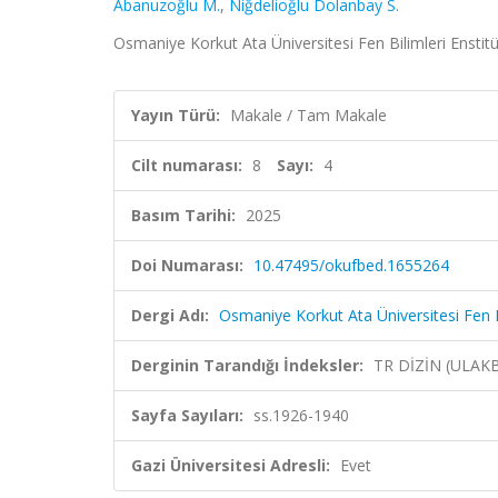
Abanuzoğlu M.
,
Niğdelioğlu Dolanbay S.
Osmaniye Korkut Ata Üniversitesi Fen Bilimleri Enstitü
Yayın Türü:
Makale / Tam Makale
Cilt numarası:
8
Sayı:
4
Basım Tarihi:
2025
Doi Numarası:
10.47495/okufbed.1655264
Dergi Adı:
Osmaniye Korkut Ata Üniversitesi Fen Bi
Derginin Tarandığı İndeksler:
TR DİZİN (ULAK
Sayfa Sayıları:
ss.1926-1940
Gazi Üniversitesi Adresli:
Evet