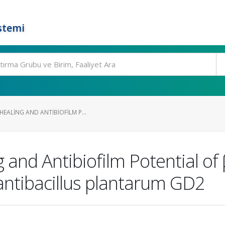
stemi
EALING AND ANTIBIOFILM P...
 and Antibiofilm Potential of
antibacillus plantarum GD2