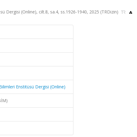
sü Dergisi (Online), cilt.8, sa.4, ss.1926-1940, 2025 (TRDizin)
limleri Enstitüsü Dergisi (Online)
BİM)