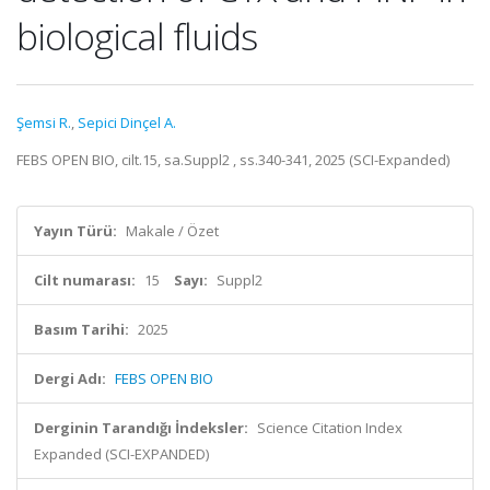
biological fluids
Şemsi R.
,
Sepici Dinçel A.
FEBS OPEN BIO, cilt.15, sa.Suppl2 , ss.340-341, 2025 (SCI-Expanded)
Yayın Türü:
Makale / Özet
Cilt numarası:
15
Sayı:
Suppl2
Basım Tarihi:
2025
Dergi Adı:
FEBS OPEN BIO
Derginin Tarandığı İndeksler:
Science Citation Index
Expanded (SCI-EXPANDED)