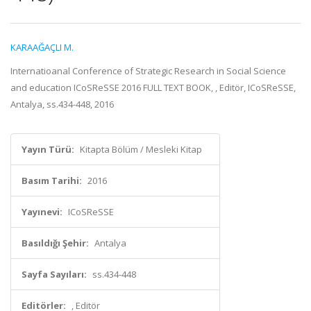
KARAAĞAÇLI M.
Internatioanal Conference of Strategic Research in Social Science
and education ICoSReSSE 2016 FULL TEXT BOOK, , Editör, ICoSReSSE,
Antalya, ss.434-448, 2016
Yayın Türü:
Kitapta Bölüm / Mesleki Kitap
Basım Tarihi:
2016
Yayınevi:
ICoSReSSE
Basıldığı Şehir:
Antalya
Sayfa Sayıları:
ss.434-448
Editörler:
, Editör