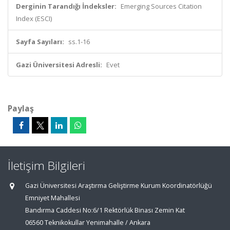
Derginin Tarandığı İndeksler:
Emerging Sources Citation
Index (ESCI)
Sayfa Sayıları:
ss.1-16
Gazi Üniversitesi Adresli:
Evet
Paylaş
İletişim Bilgileri
Gazi Üniversitesi Araştırma Geliştirme Kurum Koordinatörlüğü
Emniyet Mahallesi
Bandırma Caddesi No:6/1 Rektörlük Binası Zemin Kat
06560 Teknikokullar Yenimahalle / Ankara