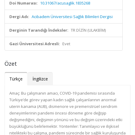
Doi Numarası:
10.31067/acusaglik.1835268
Dergi Adı:
Acıbadem Üniversitesi Sağlık Bilimleri Dergisi
Derginin Tarandığı İndeksler:
TR DİZİN (ULAKBİM)
Gazi Üniversitesi Adresli:
Evet
Özet
Türkçe
İngilizce
Amaç: Bu çalışmanın amacı, COVID-19 pandemisi sırasında
Türkiye’de görev yapan kadın sağlık çalışanlarının anormal
uterin kanama (AUB), dismenore ve premenstrüel sendrom
deneyimlerinin pandemi öncesi döneme göre değişip
değişmediğini, değişimin yönünü ve bu değişim üzerindeki etki
büyüklüğünü belirlemektir. Yöntemler: Tanımlayıcı ve ilişkisel
nitelikteki bu çalışma, pandemi sürecinde bir sağlık kuruluşunda