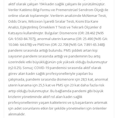
aktif olarak çalışan 194 kadın sağlık çalışanı ile yürütülmüştür.
Veriler Katılımcı Bilgi Formu ve Premenstrüel Sendrom Ölçeği ile
online olarak toplanmıştır. Verilerin analizinde McNemar Testi,
Odds Oranı, Wilcoxon İşaretli Sıralar Testi, Kısmi Eta Kare
Analizi, Eşleştirilmiş Örneklem T Testi ve Tekrarlı Ölçümler d
Katsayısı kullanılmıştır. Bulgular: Dismenore (OR: 28.462 [%95
GA: 9.563-84.707]), anormal uterin kanama (OR: 25.490 [%95 GA:
10.046- 64.678]) ve PMS’nin (OR: 22.708 [%95 GA: 7.891-65.348])
pandemi sırasında arttığı bulundu. PMS şiddeti artan kişi
sayısının pandemi sırasında arttığı ve pandeminin bu artış
üzerindeki etki büyüklüğünün çok yüksek olduğu bulunmuştur
(η2:0.25). Sonuç: COVID-19 pandemisi sırasında aktif olarak
görev alan kadın sağlık profesyonelleriyle yapılan bu
çalışmada, pandemi sırasında dismenore için 28,5 kat, anormal
uterin kanama için 25,5 kat ve PMS için 23 kat daha fazla risk
artışı olduğu bulunmuştur. Bu bağlamda pandemi gibi büyük
krizlerin yönetiminde aktif rol alan kadın sağlık
profesyonellerinin yaşam kalitelerini ve iş başarılarını artırmak
için adet sorunlarını etkin bir şekilde yönetmeleri için önlemler
alınmalıdır.