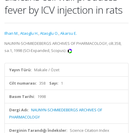
fever by ICV injection in rats
Ilhan M.
,
Ataoglu H.
,
Ataoglu O.
,
Akarsu E.
NAUNYN-SCHMIEDEBERGS ARCHIVES OF PHARMACOLOGY, cilt.358,
sa.1, 1998 (SCI-Expanded, Scopus)
Yayın Türü:
Makale / Özet
Cilt numarası:
358
Sayı:
1
Basım Tarihi:
1998
Dergi Adı:
NAUNYN-SCHMIEDEBERGS ARCHIVES OF
PHARMACOLOGY
Derginin Tarandığı İndeksler:
Science Citation Index