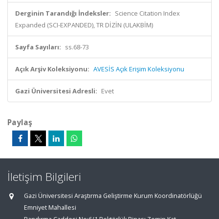
Derginin Tarandığı İndeksler:
Science Citation Index
Expanded (SCI-EXPANDED), TR DİZİN (ULAKBİM)
Sayfa Sayıları:
ss.68-73
Açık Arşiv Koleksiyonu:
AVESİS Açık Erişim Koleksiyonu
Gazi Üniversitesi Adresli:
Evet
Paylaş
İletişim Bilgileri
Gazi Üniversitesi Araştırma Geliştirme Kurum Koordinatörlüğü
Emniyet Mahallesi