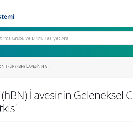
stemi
ITRÜR (HBN) İLAVESININ G...
 (hBN) İlavesinin Geleneksel
tkisi