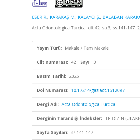
ESER R.
,
KARAKAŞ M.
,
KALAYCI Ş.
,
BALABAN KARAKA
Acta Odontologica Turcica, cilt.42, sa.3, ss.141-147, 
Yayın Türü:
Makale / Tam Makale
Cilt numarası:
42
Sayı:
3
Basım Tarihi:
2025
Doi Numarası:
10.17214/gaziaot.1512097
Dergi Adı:
Acta Odontologica Turcica
Derginin Tarandığı İndeksler:
TR DİZİN (ULAK
Sayfa Sayıları:
ss.141-147