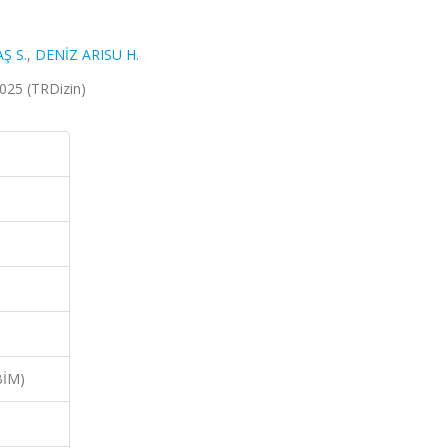
Ş S.
,
DENİZ ARISU H.
2025 (TRDizin)
BİM)