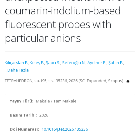
coumarin-indolium-based
fluorescent probes with
particular anions
Kılıçarslan F.
,
Keleş E.
,
Şapcı S.
,
Seferoğlu N.
,
Aydıner B.
,
Şahin E.
,
...Daha Fazla
TETRAHEDRON, sa.195, ss.135236, 2026 (SCI-Expanded, Scopus)
Yayın Türü:
Makale / Tam Makale
Basım Tarihi:
2026
Doi Numarası:
10.1016/j.tet.2026.135236