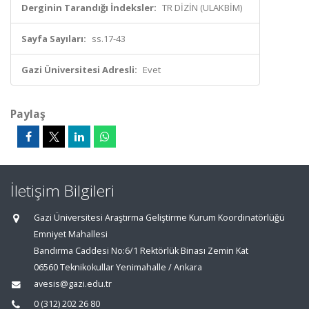
Derginin Tarandığı İndeksler:
TR DİZİN (ULAKBİM)
Sayfa Sayıları:
ss.17-43
Gazi Üniversitesi Adresli:
Evet
Paylaş
İletişim Bilgileri
Gazi Üniversitesi Araştırma Geliştirme Kurum Koordinatörlüğü
Emniyet Mahallesi
Bandırma Caddesi No:6/1 Rektörlük Binası Zemin Kat
06560 Teknikokullar Yenimahalle / Ankara
avesis@gazi.edu.tr
0 (312) 202 26 80