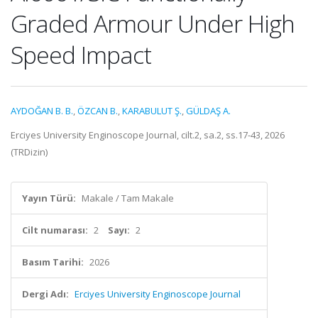
Graded Armour Under High
Speed Impact
AYDOĞAN B. B.
,
ÖZCAN B.
,
KARABULUT Ş.
,
GÜLDAŞ A.
Erciyes University Enginoscope Journal, cilt.2, sa.2, ss.17-43, 2026
(TRDizin)
Yayın Türü:
Makale / Tam Makale
Cilt numarası:
2
Sayı:
2
Basım Tarihi:
2026
Dergi Adı:
Erciyes University Enginoscope Journal