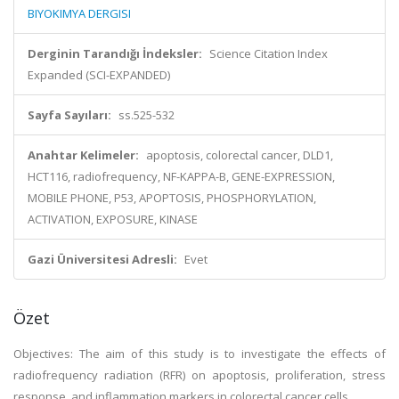
BIYOKIMYA DERGISI
Derginin Tarandığı İndeksler:
Science Citation Index
Expanded (SCI-EXPANDED)
Sayfa Sayıları:
ss.525-532
Anahtar Kelimeler:
apoptosis, colorectal cancer, DLD1,
HCT116, radiofrequency, NF-KAPPA-B, GENE-EXPRESSION,
MOBILE PHONE, P53, APOPTOSIS, PHOSPHORYLATION,
ACTIVATION, EXPOSURE, KINASE
Gazi Üniversitesi Adresli:
Evet
Özet
Objectives: The aim of this study is to investigate the effects of
radiofrequency radiation (RFR) on apoptosis, proliferation, stress
response, and inflammation markers in colorectal cancer cells.