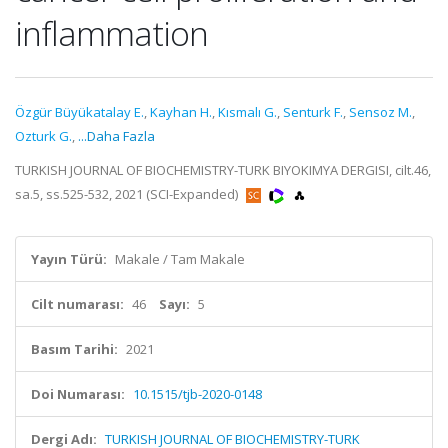
inflammation
Özgür Büyükatalay E.
,
Kayhan H.
,
Kısmalı G.
,
Senturk F.
,
Sensoz M.
,
Ozturk G.
,
...Daha Fazla
TURKISH JOURNAL OF BIOCHEMISTRY-TURK BIYOKIMYA DERGISI, cilt.46,
sa.5, ss.525-532, 2021 (SCI-Expanded)
Yayın Türü:
Makale / Tam Makale
Cilt numarası:
46
Sayı:
5
Basım Tarihi:
2021
Doi Numarası:
10.1515/tjb-2020-0148
Dergi Adı:
TURKISH JOURNAL OF BIOCHEMISTRY-TURK