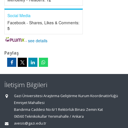
Social Media
Facebook - Shares, Likes & Comments:
5
-
see details
Paylaş
İletişim Bilgileri
Gazi Üniversitesi Araştırma Geliştirme Kurum Koordinatörlüğü
Emniyet Mahallesi
Bandırma Caddesi No:6/1 Rektörlük Binası Zemin Kat
06560 Teknikokullar Yenimahalle / Ankara
avesis@gazi.edu.tr