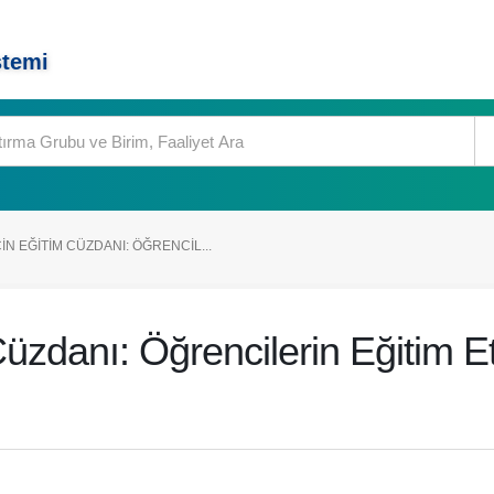
stemi
N EĞITIM CÜZDANI: ÖĞRENCIL...
üzdanı: Öğrencilerin Eğitim Etk