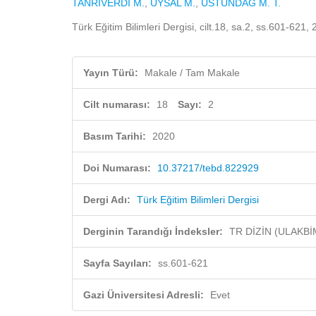
TANRIVERDİ M.
,
UYSAL M.
,
ÜSTÜNDAĞ M. T.
Türk Eğitim Bilimleri Dergisi, cilt.18, sa.2, ss.601-621
Yayın Türü:
Makale / Tam Makale
Cilt numarası:
18
Sayı:
2
Basım Tarihi:
2020
Doi Numarası:
10.37217/tebd.822929
Dergi Adı:
Türk Eğitim Bilimleri Dergisi
Derginin Tarandığı İndeksler:
TR DİZİN (ULAKBİ
Sayfa Sayıları:
ss.601-621
Gazi Üniversitesi Adresli:
Evet