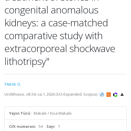
congenital anomalous
kidneys: a case-matched
comparative study with
extracorporeal shockwave
lithotripsy"
TAN M. Ö.
Urolithiasis, cilt.54, sa.1, 2026 (SCI-Expanded, Scopus)
Yayın Türü:
Makale / Kısa Makale
Cilt numarası:
54
Sayı:
1