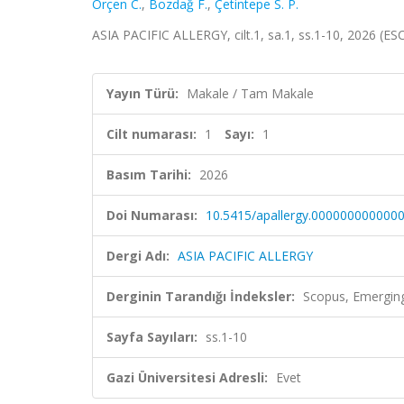
Örçen C.
,
Bozdağ F.
,
Çetintepe S. P.
ASIA PACIFIC ALLERGY, cilt.1, sa.1, ss.1-10, 2026 (ES
Yayın Türü:
Makale / Tam Makale
Cilt numarası:
1
Sayı:
1
Basım Tarihi:
2026
Doi Numarası:
10.5415/apallergy.000000000000
Dergi Adı:
ASIA PACIFIC ALLERGY
Derginin Tarandığı İndeksler:
Scopus, Emerging
Sayfa Sayıları:
ss.1-10
Gazi Üniversitesi Adresli:
Evet