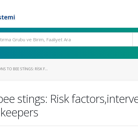
stemi
S TO BEE STINGS: RISK F...
ee stings: Risk factors,interv
keepers