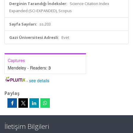
Derginin Tarandığı İndeksler:
Science Citation Index
Expanded (SCI-EXPANDED), Scopus
Sayfa Sayıları:
ss.203
Gazi Üniversitesi Adresli:
Evet
Captures
Mendeley - Readers:
3
-
see details
Paylaş
İletişim Bilgileri