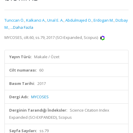
Tunccan Ö.
,
Kalkanci A.
,
Unal E. A.
,
Abdulmajed O.
,
Erdogan M.
,
Dizbay
M.
,
...Daha Fazla
MYCOSES, cilt.60, ss.79, 2017 (SCI-Expanded, Scopus)
Yayın Türü:
Makale / Özet
Cilt numarası:
60
Basım Tarihi:
2017
Dergi Adı:
MYCOSES
Derginin Tarandığı İndeksler:
Science Citation Index
Expanded (SCI-EXPANDED), Scopus
Sayfa Sayıları:
ss.79