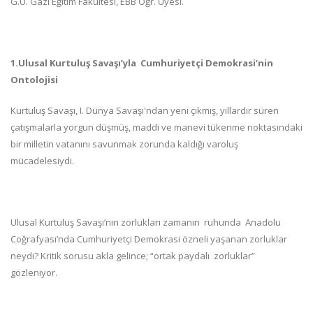
G.Ü. Gazi Eğitim Fakültesi, EBB Öğr. Üyesi.
1.Ulusal Kurtuluş Savaşı’yla Cumhuriyetçi Demokrasi’nin
Ontolojisi
Kurtuluş Savaşı, I. Dünya Savaşı'ndan yeni çıkmış, yıllardır süren
çatışmalarla yorgun düşmüş, maddi ve manevi tükenme noktasındaki
bir milletin vatanını savunmak zorunda kaldığı varoluş
mücadelesiydi.
Ulusal Kurtuluş Savaşı’nın zorlukları zamanın ruhunda Anadolu
Coğrafyası’nda Cumhuriyetçi Demokrasi özneli yaşanan zorluklar
neydi? Kritik sorusu akla gelince; “ortak paydalı zorluklar”
gözleniyor.