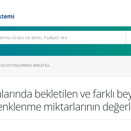
stemi
SOLÜSYONLARINDA BEKLETILE...
larında bekletilen ve farklı 
enklenme miktarlarının değerl