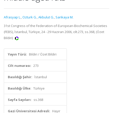
Afrasyap L.
,
Ozturk G.
,
Akbulut G.
,
Sarikaya M.
31st Congress of the Federation-of-European-Biochemical-Societies
(FEBS), İstanbul, Türkiye, 24 - 29 Haziran 2006, cilt.273, ss.368, (Özet
Bildiri)
Yayın Türü:
Bildiri / Özet Bildiri
Cilt numarası:
273
Basıldığı Şehir:
İstanbul
Basıldığı Ülke:
Türkiye
Sayfa Sayıları:
ss.368
Gazi Üniversitesi Adresli:
Hayır