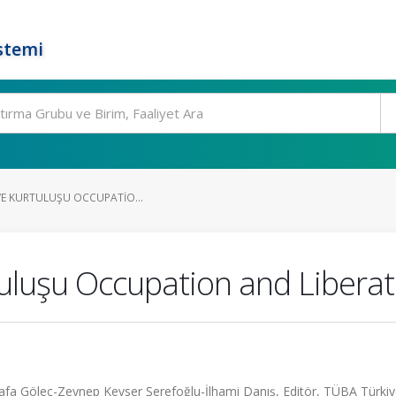
stemi
 VE KURTULUŞU OCCUPATIO...
rtuluşu Occupation and Libera
stafa Göleç-Zeynep Kevser Şerefoğlu-İlhami Danış, Editör, TÜBA Türki