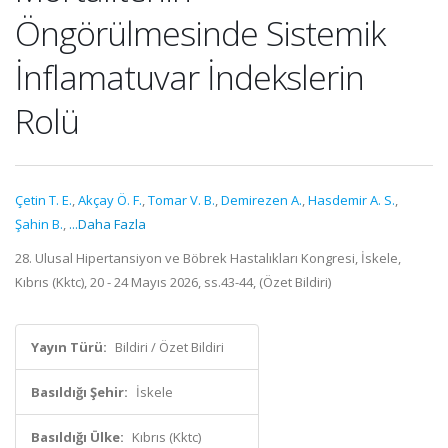
Öngörülmesinde Sistemik
İnflamatuvar İndekslerin
Rolü
Çetin T. E.
,
Akçay Ö. F.
,
Tomar V. B.
,
Demirezen A.
,
Hasdemir A. S.
,
Şahin B.
,
...Daha Fazla
28. Ulusal Hipertansiyon ve Böbrek Hastalıkları Kongresi, İskele,
Kıbrıs (Kktc), 20 - 24 Mayıs 2026, ss.43-44, (Özet Bildiri)
Yayın Türü:
Bildiri / Özet Bildiri
Basıldığı Şehir:
İskele
Basıldığı Ülke:
Kıbrıs (Kktc)