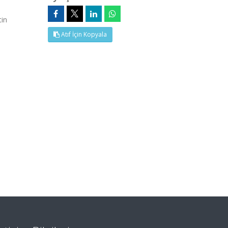
tin
Atıf İçin Kopyala