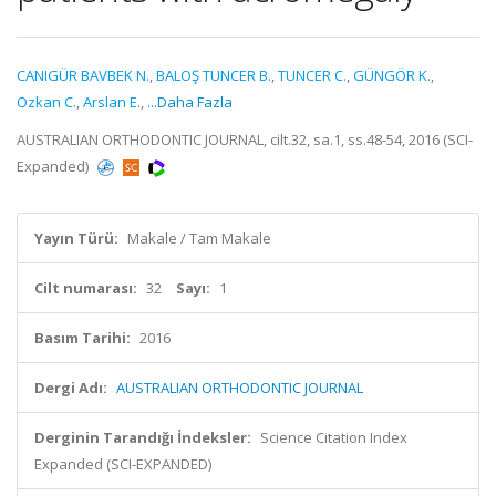
CANIGÜR BAVBEK N.
,
BALOŞ TUNCER B.
,
TUNCER C.
,
GÜNGÖR K.
,
Ozkan C.
,
Arslan E.
,
...Daha Fazla
AUSTRALIAN ORTHODONTIC JOURNAL, cilt.32, sa.1, ss.48-54, 2016 (SCI-
Expanded)
Yayın Türü:
Makale / Tam Makale
Cilt numarası:
32
Sayı:
1
Basım Tarihi:
2016
Dergi Adı:
AUSTRALIAN ORTHODONTIC JOURNAL
Derginin Tarandığı İndeksler:
Science Citation Index
Expanded (SCI-EXPANDED)