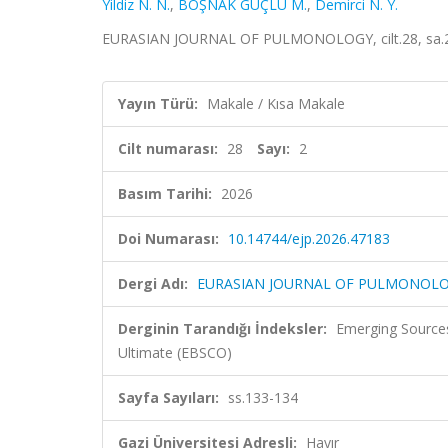
Yildiz N. N.
,
BOŞNAK GÜÇLÜ M.
,
Demirci N. Y.
EURASIAN JOURNAL OF PULMONOLOGY, cilt.28, sa.2, 
Yayın Türü:
Makale / Kısa Makale
Cilt numarası:
28
Sayı:
2
Basım Tarihi:
2026
Doi Numarası:
10.14744/ejp.2026.47183
Dergi Adı:
EURASIAN JOURNAL OF PULMONOL
Derginin Tarandığı İndeksler:
Emerging Sources
Ultimate (EBSCO)
Sayfa Sayıları:
ss.133-134
Gazi Üniversitesi Adresli:
Hayır