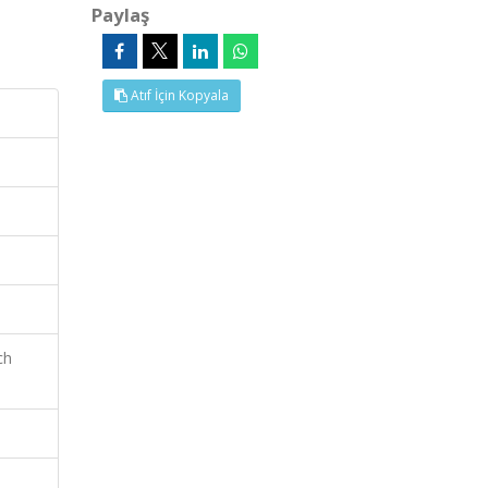
Paylaş
Atıf İçin Kopyala
ch