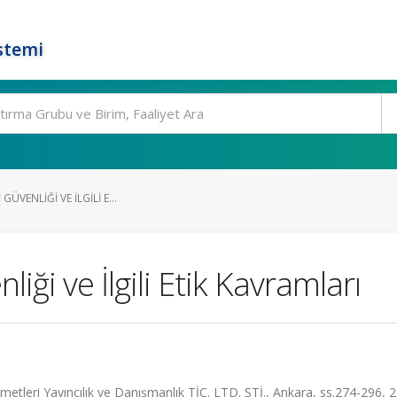
stemi
 GÜVENLIĞI VE İLGILI E...
liği ve İlgili Etik Kavramları
zmetleri Yayıncılık ve Danışmanlık TİC. LTD. ŞTİ., Ankara, ss.274-296, 