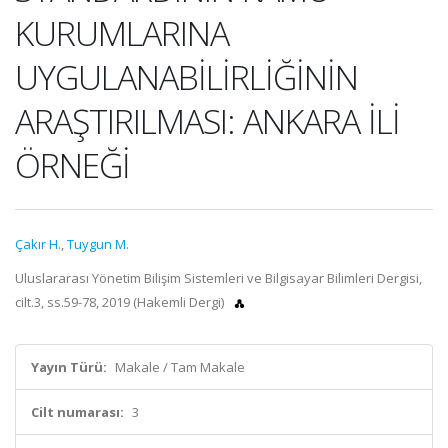
KURUMLARINA
UYGULANABİLİRLİĞİNİN
ARAŞTIRILMASI: ANKARA İLİ
ÖRNEĞİ
Çakır H.
,
Tuygun M.
Uluslararası Yönetim Bilişim Sistemleri ve Bilgisayar Bilimleri Dergisi,
cilt.3, ss.59-78, 2019 (Hakemli Dergi)
Yayın Türü:
Makale / Tam Makale
Cilt numarası:
3