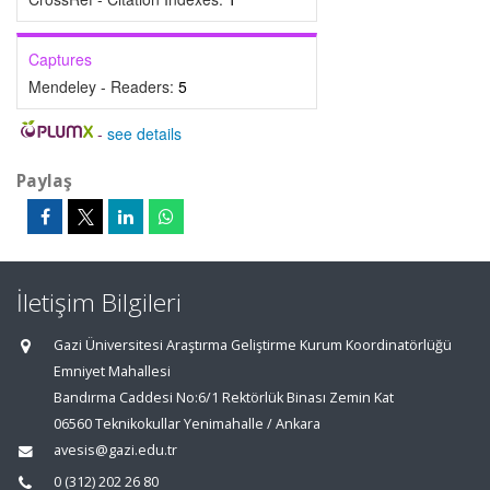
Captures
Mendeley - Readers:
5
-
see details
Paylaş
İletişim Bilgileri
Gazi Üniversitesi Araştırma Geliştirme Kurum Koordinatörlüğü
Emniyet Mahallesi
Bandırma Caddesi No:6/1 Rektörlük Binası Zemin Kat
06560 Teknikokullar Yenimahalle / Ankara
avesis@gazi.edu.tr
0 (312) 202 26 80