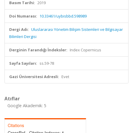
Basım Tarihi:
2019
Doi Numarası:
10.33461/uybisbbd.598989
Dergi Adı:
Uluslararası Yönetim Bilişim Sistemleri ve Bilgisayar
Bilimleri Dergisi
Derginin Tarandığı İndeksler:
Index Copernicus
Sayfa Sayıları:
ss.59-78
Gazi Üniversitesi Adresli:
Evet
Atıflar
Google Akademik: 5
Citations
CrossRef - Citation Indexes:
1