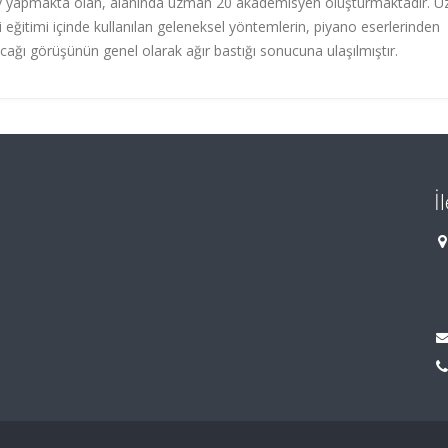
örev yapmakta olan, alanında uzman 20 akademisyen oluşturmaktadır. 
 eğitimi içinde kullanılan geleneksel yöntemlerin, piyano eserlerinden
acağı görüşünün genel olarak ağır bastığı sonucuna ulaşılmıştır.
İ