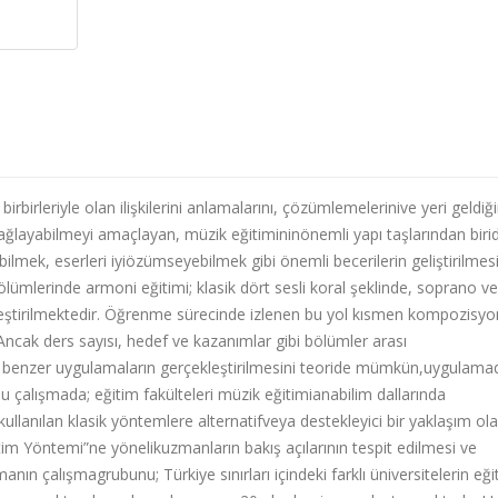
 birbirleriyle olan ilişkilerini anlamalarını, çözümlemelerinive yeri geldiğ
ğlayabilmeyi amaçlayan, müzik eğitimininönemli yapı taşlarından birid
ilmek, eserleri iyiözümseyebilmek gibi önemli becerilerin geliştirilmesi
ölümlerinde armoni eğitimi; klasik dört sesli koral şeklinde, soprano v
eştirilmektedir. Öğrenme sürecinde izlenen bu yol kısmen kompozisyo
Ancak ders sayısı, hedef ve kazanımlar gibi bölümler arası
rak benzer uygulamaların gerçekleştirilmesini teoride mümkün,uygulama
u çalışmada; eğitim fakülteleri müzik eğitimianabilim dallarında
llanılan klasik yöntemlere alternatifveya destekleyici bir yaklaşım ol
tim Yöntemi”ne yönelikuzmanların bakış açılarının tespit edilmesi ve
ın çalışmagrubunu; Türkiye sınırları içindeki farklı üniversitelerin eği