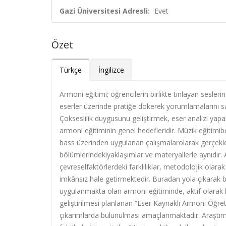
Gazi Üniversitesi Adresli:
Evet
Özet
Türkçe
İngilizce
Armoni eğitimi; öğrencilerin birlikte tınlayan seslerin
eserler üzerinde pratiğe dökerek yorumlamalarını sa
Çokseslilik duygusunu geliştirmek, eser analizi yapab
armoni eğitiminin genel hedefleridir. Müzik eğitimib
bass üzerinden uygulanan çalışmalarolarak gerçekl
bölümlerindekiyaklaşımlar ve materyallerle aynıdır. 
çevreselfaktörlerdeki farklılıklar, metodolojik ola
imkânsız hale getirmektedir. Buradan yola çıkarak b
uygulanmakta olan armoni eğitiminde, aktif olarak ku
geliştirilmesi planlanan “Eser Kaynaklı Armoni Öğre
çıkarımlarda bulunulması amaçlanmaktadır. Araştırman