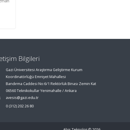
Uzman
letişim Bilgileri
Gazi Üniversitesi Araştırma Geliştirme Kurum
Koordinatörlüğü Emniyet Mahallesi
Bandırma Caddesi No:6/1 Rektörlük Binası Zemin Kat
06560 Teknikokullar Yenimahalle / Ankara
avesis@gazi.edu.tr
0 (312) 202 26 80
Abis Teknoloji
© 2026