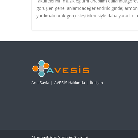
fakültelerinin müzik eğitimi anabilim dallarındag
görüşleri genel anlamdadeğerlendirildiğinde; armoni
yardımalınarak gerçekleştirilmesiyle daha yararlı ol
Ana Sayfa
|
AVESİS Hakkında
|
İletişim
Akademik Veri Yönetim Sistemi