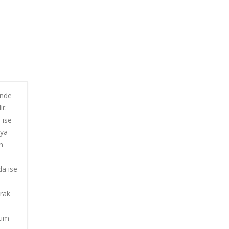
inde
ir.
 ise
eya
n
da ise
arak
tim