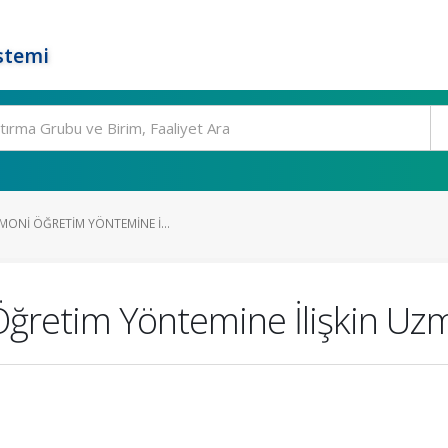
stemi
MONI ÖĞRETIM YÖNTEMINE İ...
Öğretim Yöntemine İlişkin Uz