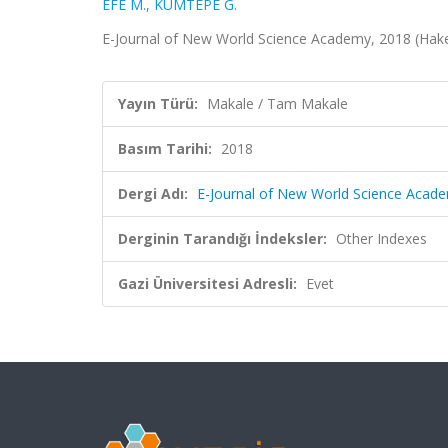
EFE M.
,
KUMTEPE G.
E-Journal of New World Science Academy, 2018 (Hake
Yayın Türü:
Makale / Tam Makale
Basım Tarihi:
2018
Dergi Adı:
E-Journal of New World Science Acad
Derginin Tarandığı İndeksler:
Other Indexes
Gazi Üniversitesi Adresli:
Evet