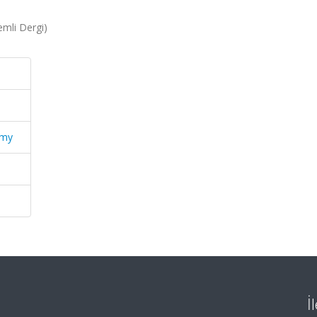
mli Dergi)
emy
İ