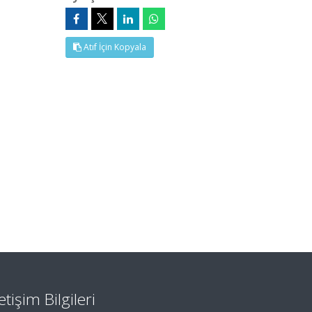
Atıf İçin Kopyala
letişim Bilgileri