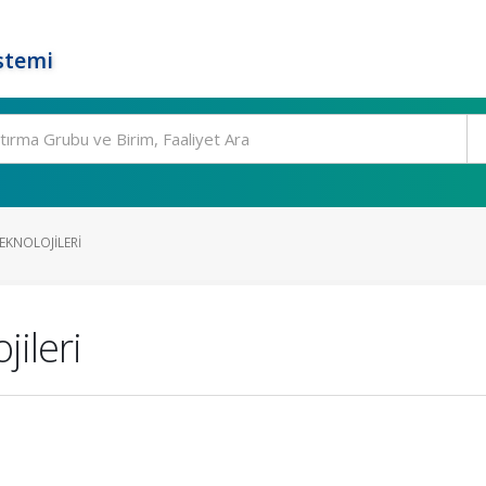
stemi
TEKNOLOJILERI
jileri