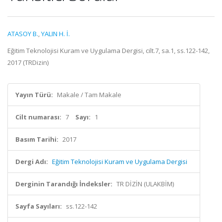
ATASOY B.
,
YALIN H. İ.
Eğitim Teknolojisi Kuram ve Uygulama Dergisi, cilt.7, sa.1, ss.122-142,
2017 (TRDizin)
Yayın Türü:
Makale / Tam Makale
Cilt numarası:
7
Sayı:
1
Basım Tarihi:
2017
Dergi Adı:
Eğitim Teknolojisi Kuram ve Uygulama Dergisi
Derginin Tarandığı İndeksler:
TR DİZİN (ULAKBİM)
Sayfa Sayıları:
ss.122-142