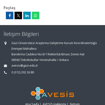
Paylaş
İletişim Bilgileri
Gazi Üniversitesi Araştırma Geliştirme Kurum Koordinatörlüğü
Emniyet Mahallesi
Bandırma Caddesi No:6/1 Rektörlük Binası Zemin Kat
06560 Teknikokullar Yenimahalle / Ankara
avesis@gazi.edu.tr
0 (312) 202 26 80
Ana Sayfa
|
AVESİS Hakkında
|
İletişim