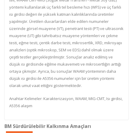
teli, WAAM CMT-MIG (Soğuk Metal Transferi - Metal Soy Gaz)
yöntemi kullanılarak üç farklı tel besleme hızı (WFS) ve üç farklı
ısı girdisi değeri ile yüksek katman kalınlıklarında üretimler
yapılmıştır. Üretilen duvarlardan elde edilen numuneler
üzerinde görsel muayene (VT), penetrant testi (PT) ve ultrasonik
muayene (UT) gibi tahribatsız muayene yöntemleri ve çekme
testi, eğme testi, çentik darbe testi, mikrosertlik, XRD, mikroyapı
analizleri (optik mikroskop, SEM ve EDS) dahil olmak üzere
çeşitli testler gerçekleştirilmiştir. Sonuçlar analiz edilmiş ve
düşük ısı girdisinde eğilme mukavemeti ve mikrosertliğin arttığı
ortaya çıkmıştır. Ayrıca, bu sonuçlar WAAM yönteminin daha
düşük ısı girdisi ile A5356 numuneler için bir üretim yöntemi
olarak umut vaat ettiğini göstermektedir.
Anahtar Kelimeler: Karakterizasyon, WAAM, MIG-CMT, Isı girdisi,
A5356 alaşım
BM Sürdürülebilir Kalkınma Amaçları