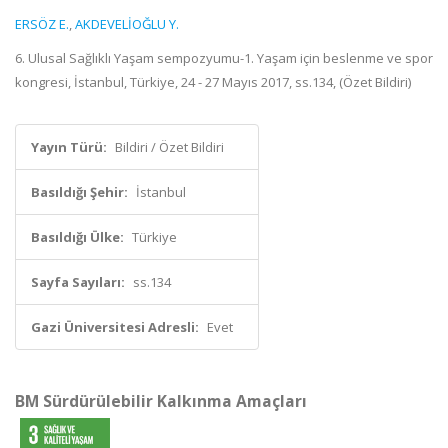
ERSÖZ E.
,
AKDEVELİOĞLU Y.
6. Ulusal Sağlıklı Yaşam sempozyumu-1. Yaşam için beslenme ve spor
kongresi, İstanbul, Türkiye, 24 - 27 Mayıs 2017, ss.134, (Özet Bildiri)
Yayın Türü:
Bildiri / Özet Bildiri
Basıldığı Şehir:
İstanbul
Basıldığı Ülke:
Türkiye
Sayfa Sayıları:
ss.134
Gazi Üniversitesi Adresli:
Evet
BM Sürdürülebilir Kalkınma Amaçları