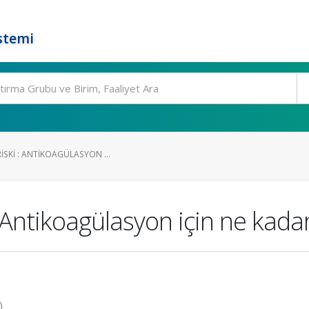
stemi
RISKI : ANTIKOAGÜLASYON ...
 Antikoagülasyon için ne kadar
)