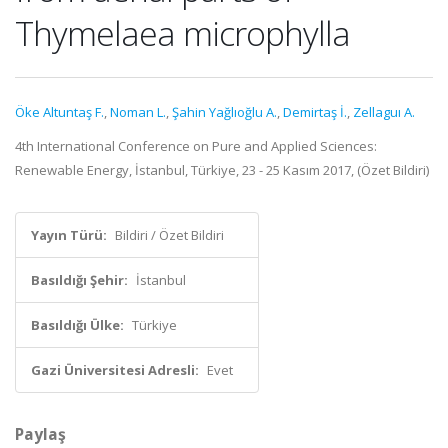
Thymelaea microphylla
Öke Altuntaş F.
,
Noman L.
,
Şahin Yağlıoğlu A.
,
Demirtaş İ.
,
Zellaguı A.
4th International Conference on Pure and Applied Sciences:
Renewable Energy, İstanbul, Türkiye, 23 - 25 Kasım 2017, (Özet Bildiri)
Yayın Türü:
Bildiri / Özet Bildiri
Basıldığı Şehir:
İstanbul
Basıldığı Ülke:
Türkiye
Gazi Üniversitesi Adresli:
Evet
Paylaş