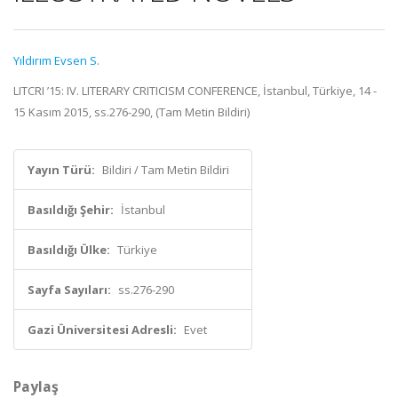
Yıldırım Evsen S.
LITCRI ’15: IV. LITERARY CRITICISM CONFERENCE, İstanbul, Türkiye, 14 -
15 Kasım 2015, ss.276-290, (Tam Metin Bildiri)
Yayın Türü:
Bildiri / Tam Metin Bildiri
Basıldığı Şehir:
İstanbul
Basıldığı Ülke:
Türkiye
Sayfa Sayıları:
ss.276-290
Gazi Üniversitesi Adresli:
Evet
Paylaş