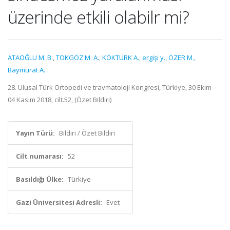
üzerinde etkili olabilr mi?
ATAOĞLU M. B.
,
TOKGÖZ M. A.
,
KÖKTÜRK A.
,
ergişi y.
,
ÖZER M.
,
Baymurat A.
28. Ulusal Türk Ortopedi ve travmatoloji Kongresi, Türkiye, 30 Ekim -
04 Kasım 2018, cilt.52, (Özet Bildiri)
Yayın Türü:
Bildiri / Özet Bildiri
Cilt numarası:
52
Basıldığı Ülke:
Türkiye
Gazi Üniversitesi Adresli:
Evet