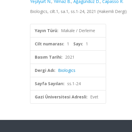
Yeşilyurt N.
,
Yılmaz B.
,
Ağagündüz D.
,
Capasso R.
Biologics, cilt.1, sa.1, ss.1-24, 2021 (Hakemli Dergi)
Yayın Türü:
Makale / Derleme
Cilt numarası:
1
Sayı:
1
Basım Tarihi:
2021
Dergi Adı:
Biologics
Sayfa Sayıları:
ss.1-24
Gazi Üniversitesi Adresli:
Evet