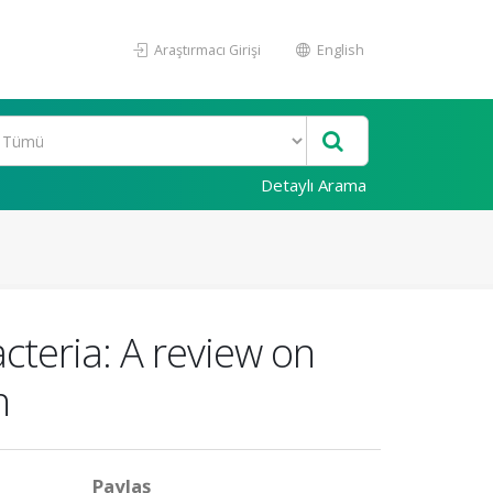
Araştırmacı Girişi
English
Detaylı Arama
cteria: A review on
n
Paylaş