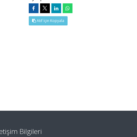
Atıf İçin Kopyala
letişim Bilgileri