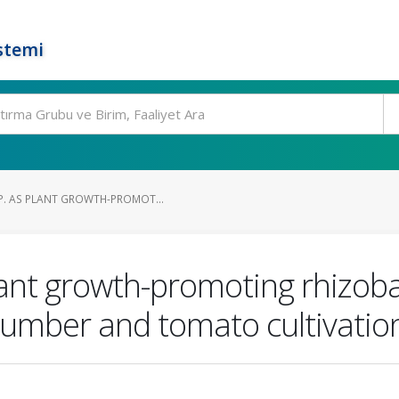
stemi
P. AS PLANT GROWTH-PROMOT...
lant growth-promoting rhizoba
ucumber and tomato cultivatio