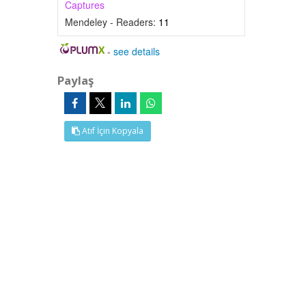
Captures
Mendeley - Readers:
11
-
see details
Paylaş
Atıf İçin Kopyala