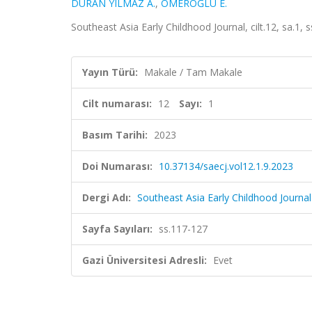
DURAN YILMAZ A.
,
ÖMEROĞLU E.
Southeast Asia Early Childhood Journal, cilt.12, sa.1,
Yayın Türü:
Makale / Tam Makale
Cilt numarası:
12
Sayı:
1
Basım Tarihi:
2023
Doi Numarası:
10.37134/saecj.vol12.1.9.2023
Dergi Adı:
Southeast Asia Early Childhood Journal
Sayfa Sayıları:
ss.117-127
Gazi Üniversitesi Adresli:
Evet