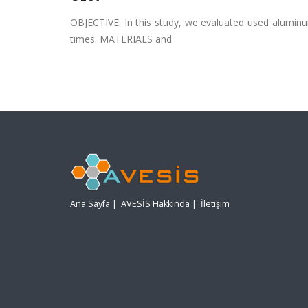
OBJECTIVE: In this study, we evaluated used aluminu
times. MATERIALS and
Ana Sayfa
|
AVESİS Hakkında
|
İletişim