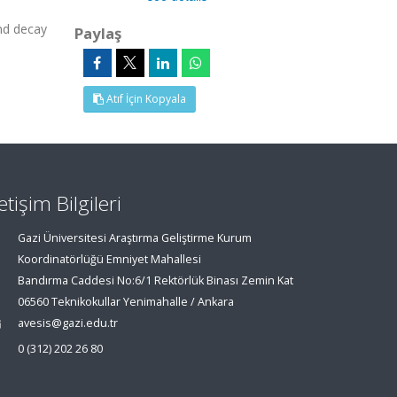
nd decay
Paylaş
Atıf İçin Kopyala
letişim Bilgileri
Gazi Üniversitesi Araştırma Geliştirme Kurum
Koordinatörlüğü Emniyet Mahallesi
Bandırma Caddesi No:6/1 Rektörlük Binası Zemin Kat
06560 Teknikokullar Yenimahalle / Ankara
avesis@gazi.edu.tr
0 (312) 202 26 80