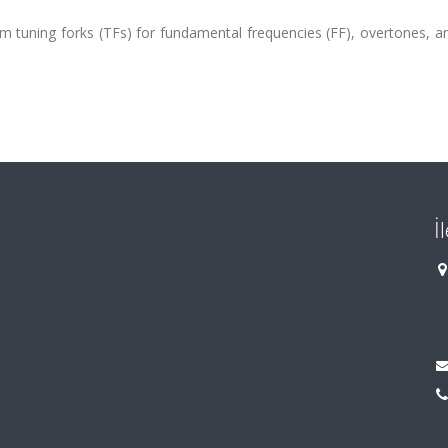
m tuning forks (TFs) for fundamental frequencies (FF), overtones, a
İ