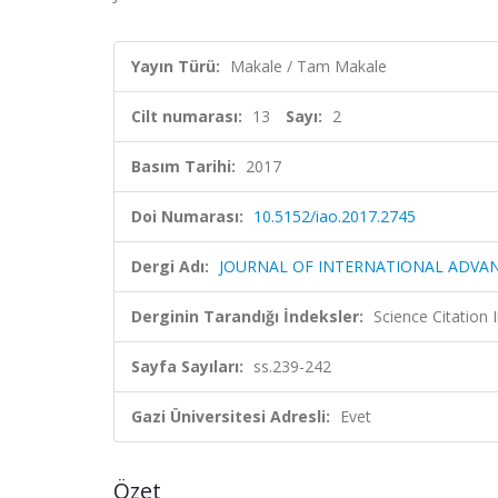
Yayın Türü:
Makale / Tam Makale
Cilt numarası:
13
Sayı:
2
Basım Tarihi:
2017
Doi Numarası:
10.5152/iao.2017.2745
Dergi Adı:
JOURNAL OF INTERNATIONAL ADVA
Derginin Tarandığı İndeksler:
Science Citatio
Sayfa Sayıları:
ss.239-242
Gazi Üniversitesi Adresli:
Evet
Özet