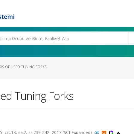
stemi
IS OF USED TUNING FORKS
sed Tuning Forks
t.13, sa.2, ss.239-242, 2017 (SCI-Expanded)