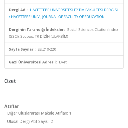
Dergi Adı:
HACETTEPE ÜNIVERSITESI E?ITIM FAKÜLTESI DERGISI
/ HACETTEPE UNIV., JOURNAL OF FACULTY OF EDUCATION
Derginin Tarandığı İndeksler:
Social Sciences Citation Index
(SSCI), Scopus, TR DİZİN (ULAKBİM)
Sayfa Sayıları:
ss.210-220
Gazi Üniversitesi Adresli:
Evet
Özet
Atıflar
Diğer Uluslararası Makale Atıfları: 1
Ulusal Dergi Atıf Sayısı: 2