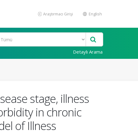
Araştırmacı Girişi
English
Detaylı Arama
ease stage, illness
rbidity in chronic
l of Illness