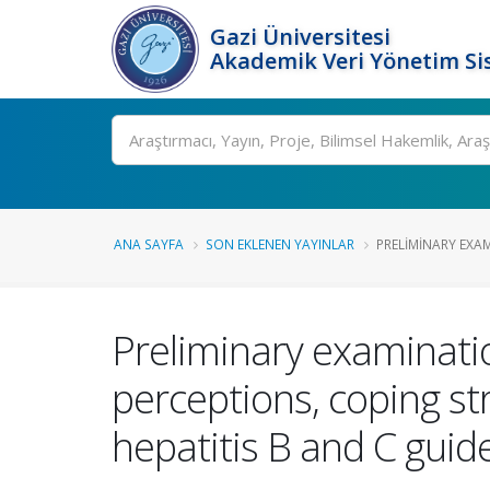
Gazi Üniversitesi
Akademik Veri Yönetim Si
Ara
ANA SAYFA
SON EKLENEN YAYINLAR
PRELIMINARY EXAM
Preliminary examinatio
perceptions, coping st
hepatitis B and C gui