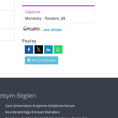
Captures
Mendeley - Readers:
25
-
see details
Paylaş
Atıf İçin Kopyala
letişim Bilgileri
Gazi Üniversitesi Araştırma Geliştirme Kurum
Koordinatörlüğü Emniyet Mahallesi