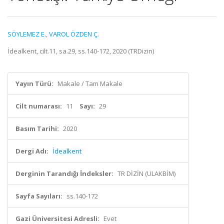
SÖYLEMEZ E.
,
VAROL ÖZDEN Ç.
İdealkent, cilt.11, sa.29, ss.140-172, 2020 (TRDizin)
Yayın Türü:
Makale / Tam Makale
Cilt numarası:
11
Sayı:
29
Basım Tarihi:
2020
Dergi Adı:
İdealkent
Derginin Tarandığı İndeksler:
TR DİZİN (ULAKBİM)
Sayfa Sayıları:
ss.140-172
Gazi Üniversitesi Adresli:
Evet