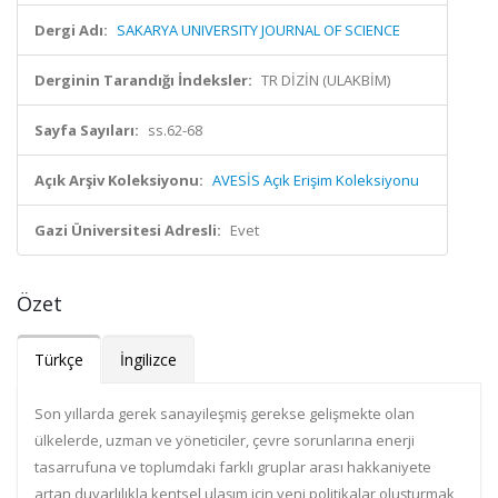
Dergi Adı:
SAKARYA UNIVERSITY JOURNAL OF SCIENCE
Derginin Tarandığı İndeksler:
TR DİZİN (ULAKBİM)
Sayfa Sayıları:
ss.62-68
Açık Arşiv Koleksiyonu:
AVESİS Açık Erişim Koleksiyonu
Gazi Üniversitesi Adresli:
Evet
Özet
Türkçe
İngilizce
Son yıllarda gerek sanayileşmiş gerekse gelişmekte olan
ülkelerde, uzman ve yöneticiler, çevre sorunlarına enerji
tasarrufuna ve toplumdaki farklı gruplar arası hakkaniyete
artan duyarlılıkla kentsel ulaşım için yeni politikalar oluşturmak