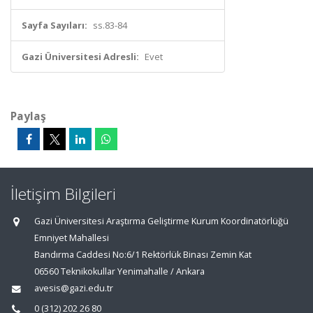
Sayfa Sayıları:
ss.83-84
Gazi Üniversitesi Adresli:
Evet
Paylaş
İletişim Bilgileri
Gazi Üniversitesi Araştırma Geliştirme Kurum Koordinatörlüğü
Emniyet Mahallesi
Bandırma Caddesi No:6/1 Rektörlük Binası Zemin Kat
06560 Teknikokullar Yenimahalle / Ankara
avesis@gazi.edu.tr
0 (312) 202 26 80