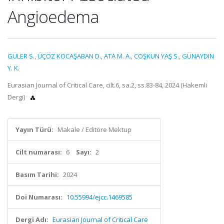
Angioedema
GÜLER S.
,
ÜÇÖZ KOCAŞABAN D.
,
ATA M. A.
,
COŞKUN YAŞ S.
,
GÜNAYDIN
Y. K.
Eurasian Journal of Critical Care, cilt.6, sa.2, ss.83-84, 2024 (Hakemli
Dergi)
Yayın Türü:
Makale / Editöre Mektup
Cilt numarası:
6
Sayı:
2
Basım Tarihi:
2024
Doi Numarası:
10.55994/ejcc.1469585
Dergi Adı:
Eurasian Journal of Critical Care