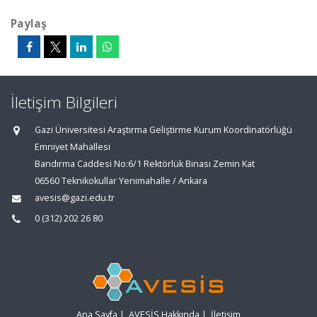
Paylaş
İletişim Bilgileri
Gazi Üniversitesi Araştırma Geliştirme Kurum Koordinatörlüğü
Emniyet Mahallesi
Bandırma Caddesi No:6/1 Rektörlük Binası Zemin Kat
06560 Teknikokullar Yenimahalle / Ankara
avesis@gazi.edu.tr
0 (312) 202 26 80
Ana Sayfa
|
AVESİS Hakkında
|
İletişim